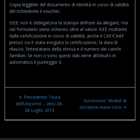
Copia leggibile del documento di identità in corso di validità
del richiedente il voucher;
ISEE: non è obbligatoria la stampa dell’isee da allegare, ma
nel formulario viene richiesto oltre al valore ISEE risultante
dalla certificazione in corso di validità, anche il CAF/CAAF
presso cui è stata eseguita la certificazione, la data di
rilascio, l’intestatario della stessa e il numero dei carichi
familiari. Se non ci sono questi dati viene attribuito in
automatico il punteggio 0.
Navigazione
Articolo
Precedente:
Festa
Articolo
Successivo:
Moduli di
articoli
precedente:
dell’Unicorno – Vinci 26-
successivo:
iscrizione nuovi corsi
28 Luglio 2019